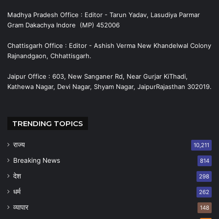
Madhya Pradesh Office : Editor - Tarun Yadav, Lasudiya Parmar
Gram Dakachya Indore (MP) 452006
Chattisgarh Office : Editor - Ashish Verma New Khandelwal Colony
Rajnandgaon, Chhattisgarh.
Jaipur Office : 603, New Sanganer Rd, Near Gurjar KiThadi,
Kathewa Nagar, Devi Nagar, Shyam Nagar, JaipurRajasthan 302019.
TRENDING TOPICS
राज्य
10,211
Breaking News
814
देश
298
धर्म
262
व्यापार
148