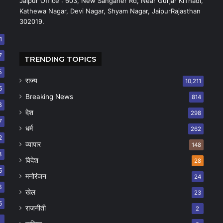
Jaipur Office : 603, New Sanganer Rd, Near Gurjar KiThadi,
Kathewa Nagar, Devi Nagar, Shyam Nagar, JaipurRajasthan
302019.
1
7
TRENDING TOPICS
5
राज्य
10,211
5
Breaking News
814
8
देश
298
7
धर्म
262
2
व्यापार
148
8
विदेश
28
5
मनोरंजन
24
6
खेल
23
5
राजनीती
2
8