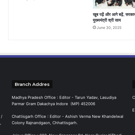
खूब पढ़ें और आगे बढ़ें, सरक
मुख्यमंत्री श्री साय
June 30, 2025
Branch Addres
Madhya Pradesh Office : Editor - Tarun Yadav, Lasudiya
C
Parmar Gram Dakachya Indore (MP) 452006
E
 /
Chattisgarh Office : Editor - Ashish Verma New Khandelwal
,
Colony Rajnandgaon, Chhattisgarh.