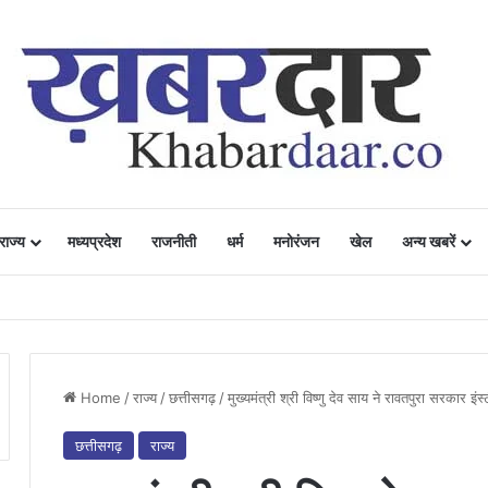
राज्य
मध्यप्रदेश
राजनीती
धर्म
मनोरंजन
खेल
अन्य खबरें
ं में उत्साह, नैनो डीएपी और नैनो यूरिया बने किसानों के भरोसेमंद कृषि साथी…..
Home
/
राज्य
/
छत्तीसगढ़
/
मुख्यमंत्री श्री विष्णु देव साय ने रावतपुरा सरकार
छत्तीसगढ़
राज्य