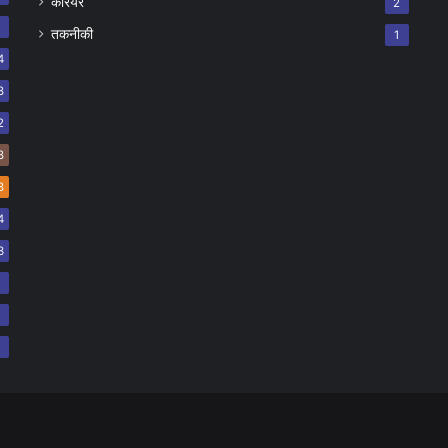
करियर
2
7
तकनीकी
1
4
8
2
8
8
4
3
2
2