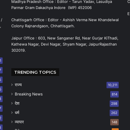
Madhya Pradesh Office : Editor - Tarun Yadav, Lasudiya
C
Parmar Gram Dakachya Indore (MP) 452006
E
 /
Chattisgarh Office : Editor - Ashish Verma New Khandelwal
,
Colony Rajnandgaon, Chhattisgarh.
Jaipur Office : 603, New Sanganer Rd, Near Gurjar KiThadi,
Kathewa Nagar, Devi Nagar, Shyam Nagar, JaipurRajasthan
302019.
1
7
TRENDING TOPICS
5
राज्य
10,211
5
Breaking News
814
8
देश
298
7
धर्म
262
2
व्यापार
148
8