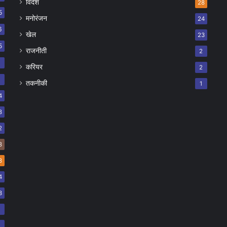
विदेश
28
5
मनोरंजन
24
6
खेल
23
5
राजनीती
2
8
करियर
2
7
तकनीकी
1
4
8
2
8
8
4
3
2
2