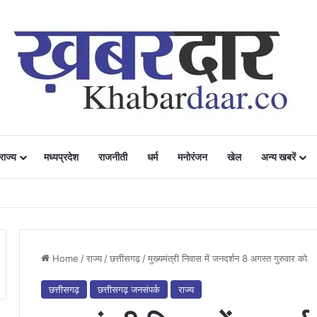
राज्य
मध्यप्रदेश
राजनीती
धर्म
मनोरंजन
खेल
अन्य खबरें
ं में उत्साह, नैनो डीएपी और नैनो यूरिया बने किसानों के भरोसेमंद कृषि साथी…..
Home
/
राज्य
/
छत्तीसगढ़
/
मुख्यमंत्री निवास में जनदर्शन 8 अगस्त गुरुवार को
छत्तीसगढ़
छत्तीसगढ़ जनसंपर्क
राज्य