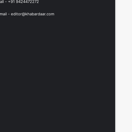
all - +91 9424472272
mail -
editor@khabardaar.com