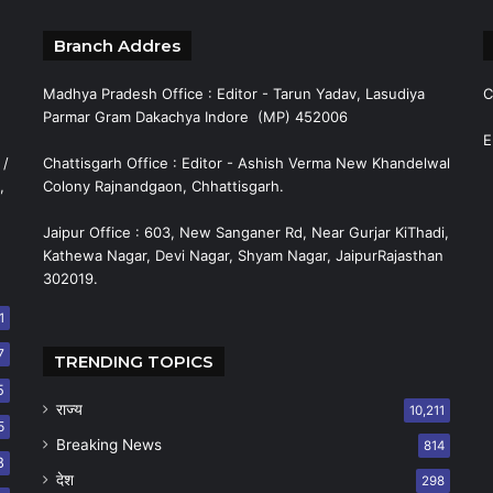
Branch Addres
Madhya Pradesh Office : Editor - Tarun Yadav, Lasudiya
C
Parmar Gram Dakachya Indore (MP) 452006
E
 /
Chattisgarh Office : Editor - Ashish Verma New Khandelwal
,
Colony Rajnandgaon, Chhattisgarh.
Jaipur Office : 603, New Sanganer Rd, Near Gurjar KiThadi,
Kathewa Nagar, Devi Nagar, Shyam Nagar, JaipurRajasthan
302019.
1
7
TRENDING TOPICS
5
राज्य
10,211
5
Breaking News
814
8
देश
298