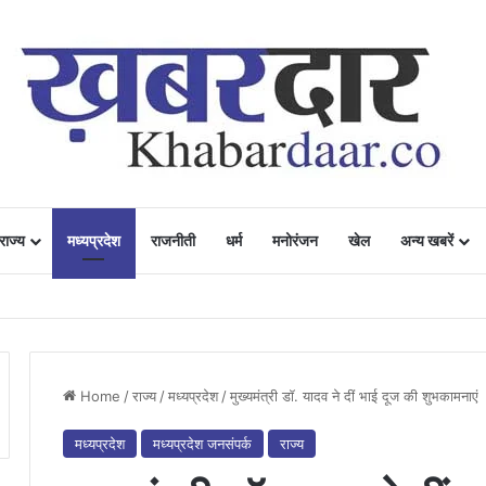
राज्य
मध्यप्रदेश
राजनीती
धर्म
मनोरंजन
खेल
अन्य खबरें
ं में उत्साह, नैनो डीएपी और नैनो यूरिया बने किसानों के भरोसेमंद कृषि साथी…..
Home
/
राज्य
/
मध्यप्रदेश
/
मुख्यमंत्री डॉ. यादव ने दीं भाई दूज की शुभकामनाएं
मध्यप्रदेश
मध्यप्रदेश जनसंपर्क
राज्य