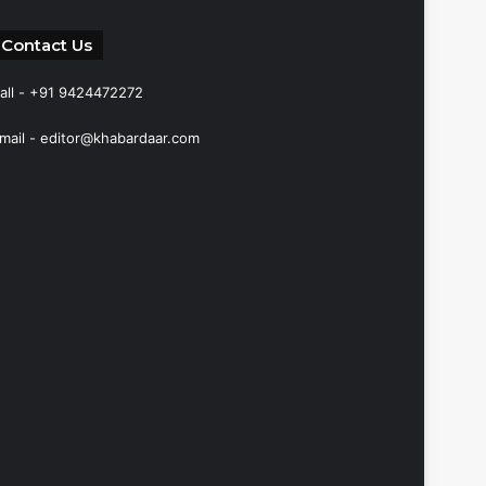
Contact Us
all - +91 9424472272
mail -
editor@khabardaar.com