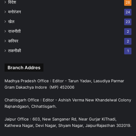
विदेश
28
मनोरंजन
24
खेल
23
राजनीती
2
करियर
2
तकनीकी
1
Branch Addres
Madhya Pradesh Office : Editor - Tarun Yadav, Lasudiya Parmar
Gram Dakachya Indore (MP) 452006
Chattisgarh Office : Editor - Ashish Verma New Khandelwal Colony
Rajnandgaon, Chhattisgarh.
Jaipur Office : 603, New Sanganer Rd, Near Gurjar KiThadi,
Kathewa Nagar, Devi Nagar, Shyam Nagar, JaipurRajasthan 302019.