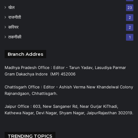
खेल
23
राजनीती
2
करियर
2
तकनीकी
1
Branch Addres
Madhya Pradesh Office : Editor - Tarun Yadav, Lasudiya Parmar
Gram Dakachya Indore (MP) 452006
Chattisgarh Office : Editor - Ashish Verma New Khandelwal Colony
Rajnandgaon, Chhattisgarh.
Jaipur Office : 603, New Sanganer Rd, Near Gurjar KiThadi,
Kathewa Nagar, Devi Nagar, Shyam Nagar, JaipurRajasthan 302019.
TRENDING TOPICS