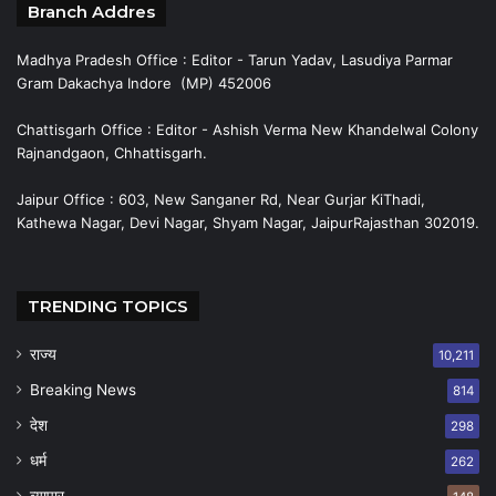
Branch Addres
Madhya Pradesh Office : Editor - Tarun Yadav, Lasudiya Parmar
Gram Dakachya Indore (MP) 452006
Chattisgarh Office : Editor - Ashish Verma New Khandelwal Colony
Rajnandgaon, Chhattisgarh.
Jaipur Office : 603, New Sanganer Rd, Near Gurjar KiThadi,
Kathewa Nagar, Devi Nagar, Shyam Nagar, JaipurRajasthan 302019.
TRENDING TOPICS
राज्य
10,211
Breaking News
814
देश
298
धर्म
262
व्यापार