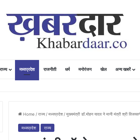
राज्य
मध्यप्रदेश
राजनीती
धर्म
मनोरंजन
खेल
अन्य खबरें
ं में उत्साह, नैनो डीएपी और नैनो यूरिया बने किसानों के भरोसेमंद कृषि साथी…..
Home
/
राज्य
/
मध्यप्रदेश
/
मुख्यमंत्री डॉ.मोहन यादव ने मानी मंत्री श्री​ विजयवर
मध्यप्रदेश
राज्य