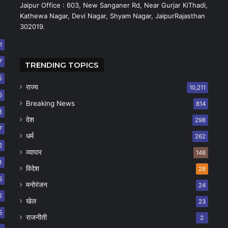
Jaipur Office : 603, New Sanganer Rd, Near Gurjar KiThadi,
Kathewa Nagar, Devi Nagar, Shyam Nagar, JaipurRajasthan
302019.
1
7
TRENDING TOPICS
5
राज्य
10,211
5
Breaking News
814
8
देश
298
7
धर्म
262
2
व्यापार
148
8
विदेश
28
5
मनोरंजन
24
6
खेल
23
5
राजनीती
2