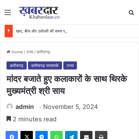
Menu
Se
खाद, बीज और उर्वरकों की समय पर उपलब्धता से किसानों में उत्साह, नैनो डीएपी और नैनो यूरिया बने किसानों के भरोसेमंद कृषि साथी…..
Home
/
राज्य
/
छत्तीसगढ़
छत्तीसगढ़
छत्तीसगढ़ जनसंपर्क
राज्य
मांदर बजाते हुए कलाकारों के साथ थिरके
मुख्यमंत्री श्री साय
admin
November 5, 2024
2 minutes read
Facebook
X
Messenger
WhatsApp
Telegram
Share via Email
Print