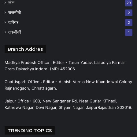
खेल
23
राजनीती
2
करियर
2
तकनीकी
1
Branch Addres
Madhya Pradesh Office : Editor - Tarun Yadav, Lasudiya Parmar
Gram Dakachya Indore (MP) 452006
Chattisgarh Office : Editor - Ashish Verma New Khandelwal Colony
Rajnandgaon, Chhattisgarh.
Jaipur Office : 603, New Sanganer Rd, Near Gurjar KiThadi,
Kathewa Nagar, Devi Nagar, Shyam Nagar, JaipurRajasthan 302019.
TRENDING TOPICS