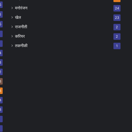
5
मनोरंजन
24
6
खेल
23
5
राजनीती
2
8
करियर
2
7
तकनीकी
1
4
8
2
8
8
4
3
2
2