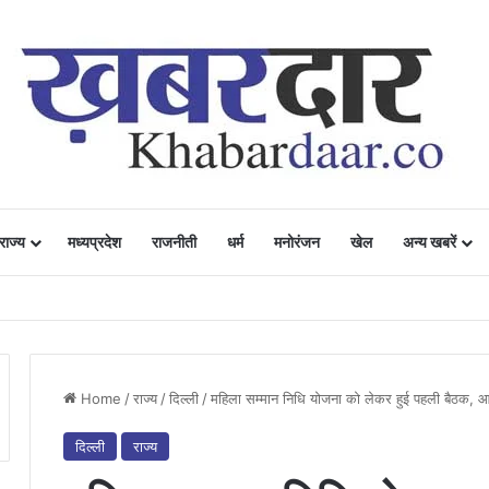
राज्य
मध्यप्रदेश
राजनीती
धर्म
मनोरंजन
खेल
अन्य खबरें
ं में उत्साह, नैनो डीएपी और नैनो यूरिया बने किसानों के भरोसेमंद कृषि साथी…..
Home
/
राज्य
/
दिल्ली
/
महिला सम्मान निधि योजना को लेकर हुई पहली बैठक, आ
दिल्ली
राज्य