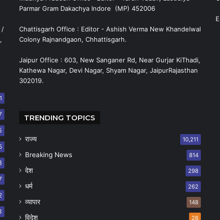
Parmar Gram Dakachya Indore (MP) 452006
E
 /
Chattisgarh Office : Editor - Ashish Verma New Khandelwal
,
Colony Rajnandgaon, Chhattisgarh.
Jaipur Office : 603, New Sanganer Rd, Near Gurjar KiThadi,
Kathewa Nagar, Devi Nagar, Shyam Nagar, JaipurRajasthan
302019.
1
7
TRENDING TOPICS
5
राज्य
10,211
5
Breaking News
814
8
देश
298
7
धर्म
262
2
व्यापार
148
8
विदेश
28