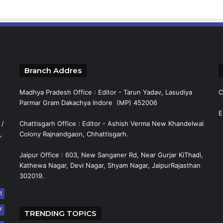
Branch Addres
Madhya Pradesh Office : Editor - Tarun Yadav, Lasudiya
C
Parmar Gram Dakachya Indore (MP) 452006
E
 /
Chattisgarh Office : Editor - Ashish Verma New Khandelwal
,
Colony Rajnandgaon, Chhattisgarh.
Jaipur Office : 603, New Sanganer Rd, Near Gurjar KiThadi,
Kathewa Nagar, Devi Nagar, Shyam Nagar, JaipurRajasthan
302019.
1
7
TRENDING TOPICS