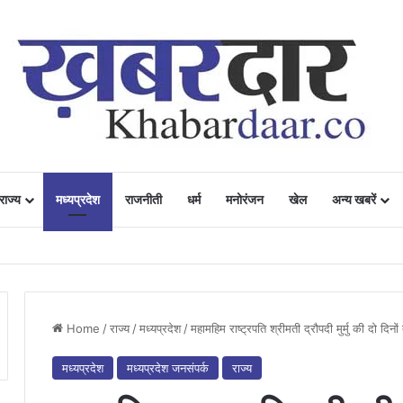
राज्य
मध्यप्रदेश
राजनीती
धर्म
मनोरंजन
खेल
अन्य खबरें
ं में उत्साह, नैनो डीएपी और नैनो यूरिया बने किसानों के भरोसेमंद कृषि साथी…..
Home
/
राज्य
/
मध्यप्रदेश
/
महामहिम राष्ट्रपति श्रीमती द्रौपदी मुर्मु की दो दिन
मध्यप्रदेश
मध्यप्रदेश जनसंपर्क
राज्य