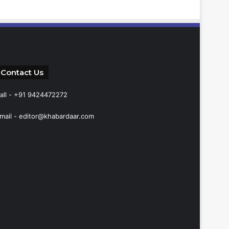
Contact Us
all - +91 9424472272
mail -
editor@khabardaar.com