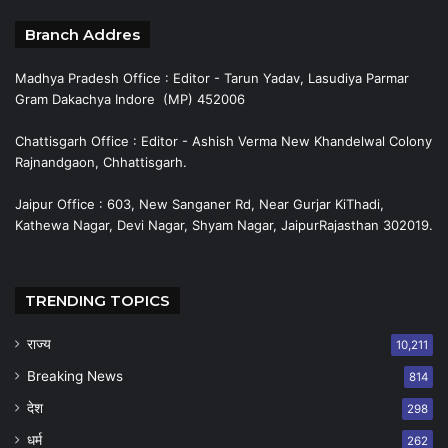
Branch Addres
Madhya Pradesh Office : Editor - Tarun Yadav, Lasudiya Parmar
Gram Dakachya Indore (MP) 452006
Chattisgarh Office : Editor - Ashish Verma New Khandelwal Colony
Rajnandgaon, Chhattisgarh.
Jaipur Office : 603, New Sanganer Rd, Near Gurjar KiThadi,
Kathewa Nagar, Devi Nagar, Shyam Nagar, JaipurRajasthan 302019.
TRENDING TOPICS
राज्य
10,211
Breaking News
814
देश
298
धर्म
262