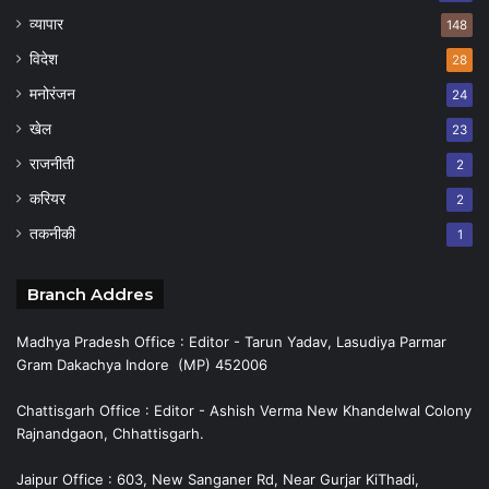
व्यापार
148
विदेश
28
मनोरंजन
24
खेल
23
राजनीती
2
करियर
2
तकनीकी
1
Branch Addres
Madhya Pradesh Office : Editor - Tarun Yadav, Lasudiya Parmar
Gram Dakachya Indore (MP) 452006
Chattisgarh Office : Editor - Ashish Verma New Khandelwal Colony
Rajnandgaon, Chhattisgarh.
Jaipur Office : 603, New Sanganer Rd, Near Gurjar KiThadi,