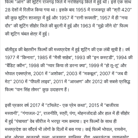
फिल्म “आन” की शूटिंग राजगढ़ जिले में नरसिंहगढ़ किले में हुई थी। इसे एक साथ
28 देशों में रिलीज किया गया था। इसके बाद 1955 में राजकपूर की “श्री 420”
की कुछ शूटिंग शाजापुर में हुई और 1957 में “रानी रूपमती”, 1957 में ही “नया
दौर” की शूटिंग सीहोर जिले की बुदनी में हुई और 1963 में “मुझे जीने दो” फिल्म
की शूटिग चंबल क्षेत्र में हुई।
बॉलीवुड की बेहतरीन फिल्मों की मध्यप्रदेश में हुई शूटिंग की एक लंबी सूची है। वर्ष
1977 में “किनारा”, 1985 में “मैसी साहेब”, 1993 की “इन कस्टडी”, 1994 की
“बैंडिट क्वीन”, 1998 की “प्यार किया तो डरना क्या”, 1999 में “हो तू-तू” और
भोपाल एक्सप्रेस, 2001 में “अशोका”, 2003 में “मकबूल”, 2007 में “जब वी
मेट” 2010 में “पीपली लाइव”, 2011 में “आरक्षण” और 2012 की सबसे प्रसिद्ध
फिल्म “पान सिंह तोमर” कुछ उदाहरण हैं।
इसी प्रकार वर्ष 2017 में “टॉयलेट- एक प्रेम कथा”, 2015 में “बाजीराव
मस्तानी”, “गंगाजल-2”, राजनीति, स्त्री, पंगा, मोहनजोदडो और हाल में ही सीहोर
में हुई “पंचायत” वेब सीरीज ने भरपूर नाम कमाया। इन फिल्मों के साथ ही
मध्यप्रदेश का सौंदर्य भी लोगों के दिलों में बस गया। कई फिल्में भोपाल, रायसेन,
मांडू, ओरछा, खजुराहो, पन्ना, अजयगढ़, ग्वालियर, रीवा, अमरकंटक, पातालकोट,