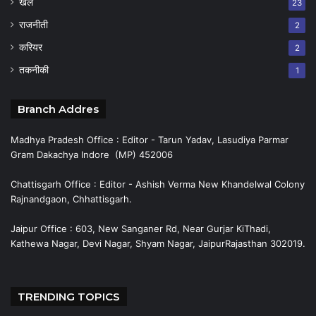
खेल
23
राजनीती
2
करियर
2
तकनीकी
1
Branch Addres
Madhya Pradesh Office : Editor - Tarun Yadav, Lasudiya Parmar
Gram Dakachya Indore (MP) 452006
Chattisgarh Office : Editor - Ashish Verma New Khandelwal Colony
Rajnandgaon, Chhattisgarh.
Jaipur Office : 603, New Sanganer Rd, Near Gurjar KiThadi,
Kathewa Nagar, Devi Nagar, Shyam Nagar, JaipurRajasthan 302019.
TRENDING TOPICS