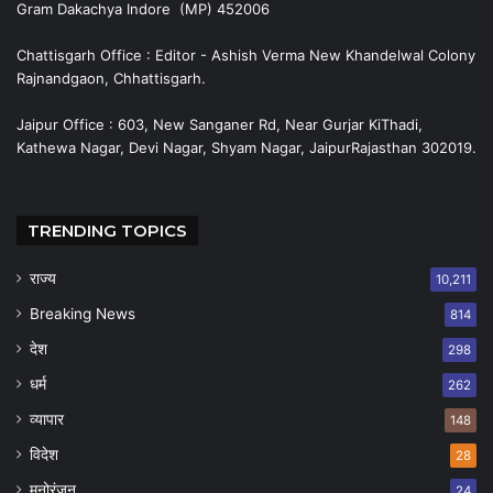
Gram Dakachya Indore (MP) 452006
Chattisgarh Office : Editor - Ashish Verma New Khandelwal Colony
Rajnandgaon, Chhattisgarh.
Jaipur Office : 603, New Sanganer Rd, Near Gurjar KiThadi,
Kathewa Nagar, Devi Nagar, Shyam Nagar, JaipurRajasthan 302019.
TRENDING TOPICS
राज्य
10,211
Breaking News
814
देश
298
धर्म
262
व्यापार
148
विदेश
28
मनोरंजन
24