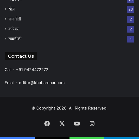
खेल
23
राजनीती
2
करियर
2
तकनीकी
1
Contact Us
Call - +91 9424472272
Email -
editor@khabardaar.com
© Copyright 2026, All Rights Reserved.
Facebook
X
YouTube
Instagram