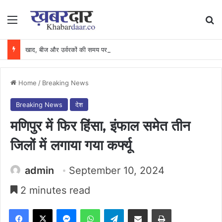
Menu
Se
खाद, बीज और उर्वरकों की समय पर उपलब्धता से किसानों में उत्साह, नैनो डीएपी और नैनो यूरिया बने किसानों के भरोसेमंद कृषि साथी…..
Home
/
Breaking News
Breaking News
देश
मणिपुर में फिर हिंसा, इंफाल समेत तीन
जिलों में लगाया गया कर्फ्यू
admin
September 10, 2024
2 minutes read
Facebook
X
Messenger
WhatsApp
Telegram
Share via Email
Print