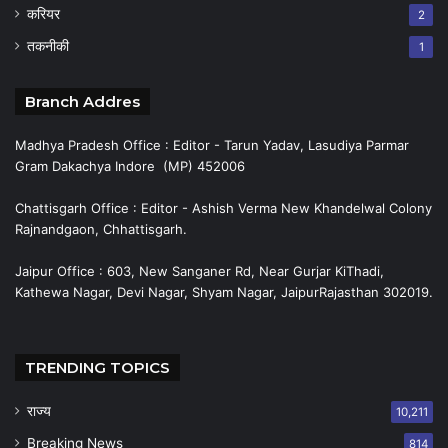
करियर
2
तकनीकी
1
Branch Addres
Madhya Pradesh Office : Editor - Tarun Yadav, Lasudiya Parmar
Gram Dakachya Indore (MP) 452006
Chattisgarh Office : Editor - Ashish Verma New Khandelwal Colony
Rajnandgaon, Chhattisgarh.
Jaipur Office : 603, New Sanganer Rd, Near Gurjar KiThadi,
Kathewa Nagar, Devi Nagar, Shyam Nagar, JaipurRajasthan 302019.
TRENDING TOPICS
राज्य
10,211
Breaking News
814