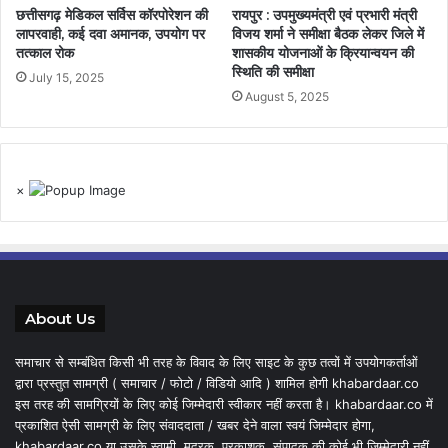
छत्तीसगढ़ मेडिकल सर्विस कॉरपोरेशन की
रायपुर : उपमुख्यमंत्री एवं प्रभारी मंत्री
लापरवाही, कई दवा अमानक, उपयोग पर
विजय शर्मा ने समीक्षा बैठक लेकर जिले में
तत्काल रोक
शासकीय योजनाओं के क्रियान्वयन की
स्थिति की समीक्षा
July 15, 2025
August 5, 2025
×
About Us
समाचार से सम्बंधित किसी भी तरह के विवाद के लिए साइट के कुछ तत्वों में उपयोगकर्ताओं
द्वारा प्रस्तुत सामग्री ( समाचार / फोटो / विडियो आदि ) शामिल होगी khabardaar.co
इस तरह की सामग्रियों के लिए कोई जिम्मेदारी स्वीकार नहीं करता है। khabardaar.co में
प्रकाशित ऐसी सामग्री के लिए संवाददाता / खबर देने वाला स्वयं जिम्मेदार होगा,
khabardaar.co या उसके स्वामी, मुद्रक, प्रकाशक, संपादक की कोई भी जिम्मेदारी नहीं