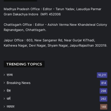
Madhya Pradesh Office : Editor - Tarun Yadav, Lasudiya Parmar
Gram Dakachya Indore (MP) 452006
Chattisgarh Office : Editor - Ashish Verma New Khandelwal Colony
Rajnandgaon, Chhattisgarh.
Jaipur Office : 603, New Sanganer Rd, Near Gurjar KiThadi,
Kathewa Nagar, Devi Nagar, Shyam Nagar, JaipurRajasthan 302019.
TRENDING TOPICS
राज्य
10,211
Breaking News
814
देश
298
धर्म
262
व्यापार
148