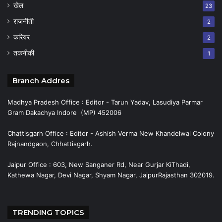
खेल
23
राजनीती
2
करियर
2
तकनीकी
1
Branch Addres
Madhya Pradesh Office : Editor - Tarun Yadav, Lasudiya Parmar
Gram Dakachya Indore (MP) 452006
Chattisgarh Office : Editor - Ashish Verma New Khandelwal Colony
Rajnandgaon, Chhattisgarh.
Jaipur Office : 603, New Sanganer Rd, Near Gurjar KiThadi,
Kathewa Nagar, Devi Nagar, Shyam Nagar, JaipurRajasthan 302019.
TRENDING TOPICS