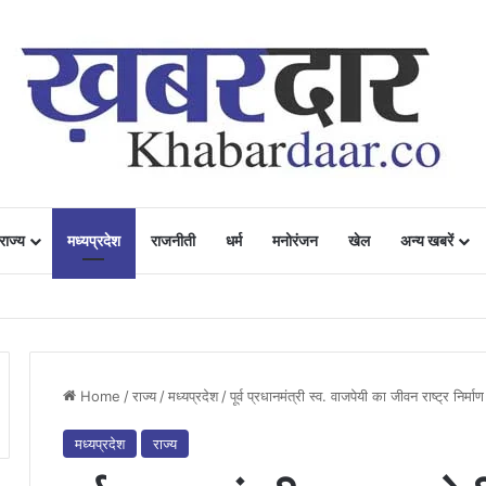
राज्य
मध्यप्रदेश
राजनीती
धर्म
मनोरंजन
खेल
अन्य खबरें
ं में उत्साह, नैनो डीएपी और नैनो यूरिया बने किसानों के भरोसेमंद कृषि साथी…..
Home
/
राज्य
/
मध्यप्रदेश
/
पूर्व प्रधानमंत्री स्व. वाजपेयी का जीवन राष्ट्र निर्म
मध्यप्रदेश
राज्य