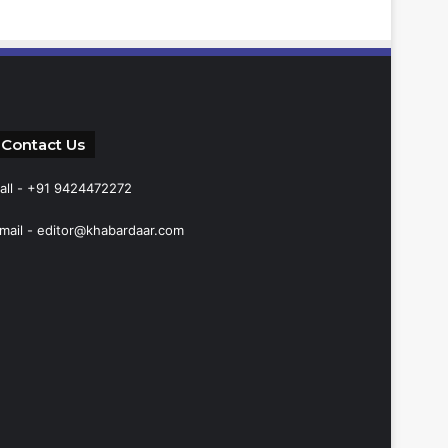
Contact Us
all - +91 9424472272
mail -
editor@khabardaar.com