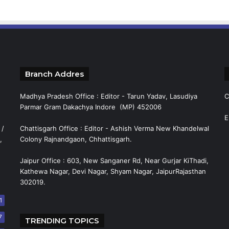
Branch Addres
Madhya Pradesh Office : Editor - Tarun Yadav, Lasudiya
C
Parmar Gram Dakachya Indore (MP) 452006
E
 /
Chattisgarh Office : Editor - Ashish Verma New Khandelwal
,
Colony Rajnandgaon, Chhattisgarh.
Jaipur Office : 603, New Sanganer Rd, Near Gurjar KiThadi,
Kathewa Nagar, Devi Nagar, Shyam Nagar, JaipurRajasthan
302019.
1
7
TRENDING TOPICS