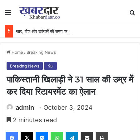
Menu
Se
खाद, बीज और उर्वरकों की समय पर उपलब्धता से किसानों में उत्साह, नैनो डीएपी और नैनो यूरिया बने किसानों के भरोसेमंद कृषि साथी…..
Home
/
Breaking News
Breaking News
खेल
पाकिस्तानी खिलाड़ी ने 31 साल की उम्र में
कर दिया रिटायरमेंट का ऐलान
admin
October 3, 2024
2 minutes read
Facebook
X
Messenger
WhatsApp
Telegram
Share via Email
Print