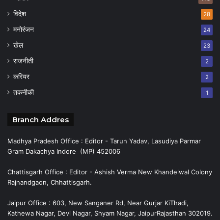
विदेश
28
मनोरंजन
24
खेल
23
राजनीती
2
करियर
2
तकनीकी
1
Branch Addres
Madhya Pradesh Office : Editor - Tarun Yadav, Lasudiya Parmar
Gram Dakachya Indore (MP) 452006
Chattisgarh Office : Editor - Ashish Verma New Khandelwal Colony
Rajnandgaon, Chhattisgarh.
Jaipur Office : 603, New Sanganer Rd, Near Gurjar KiThadi,
Kathewa Nagar, Devi Nagar, Shyam Nagar, JaipurRajasthan 302019.