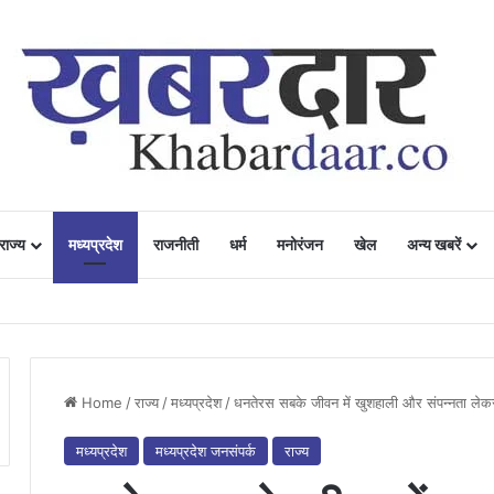
राज्य
मध्यप्रदेश
राजनीती
धर्म
मनोरंजन
खेल
अन्य खबरें
ं में उत्साह, नैनो डीएपी और नैनो यूरिया बने किसानों के भरोसेमंद कृषि साथी…..
Home
/
राज्य
/
मध्यप्रदेश
/
धनतेरस सबके जीवन में खुशहाली और संपन्नता लेकर 
मध्यप्रदेश
मध्यप्रदेश जनसंपर्क
राज्य