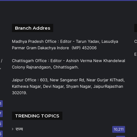
Branch Addres
Madhya Pradesh Office : Editor - Tarun Yadav, Lasudiya
C
Parmar Gram Dakachya Indore (MP) 452006
E
 /
Chattisgarh Office : Editor - Ashish Verma New Khandelwal
,
Colony Rajnandgaon, Chhattisgarh.
Jaipur Office : 603, New Sanganer Rd, Near Gurjar KiThadi,
Kathewa Nagar, Devi Nagar, Shyam Nagar, JaipurRajasthan
302019.
1
7
TRENDING TOPICS
5
राज्य
10,211
5