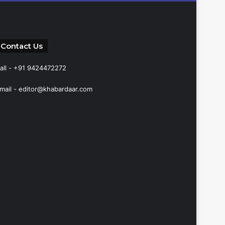
Contact Us
all - +91 9424472272
mail -
editor@khabardaar.com