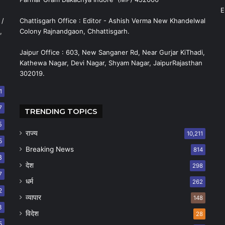
E
 /
Chattisgarh Office : Editor - Ashish Verma New Khandelwal
,
Colony Rajnandgaon, Chhattisgarh.
Jaipur Office : 603, New Sanganer Rd, Near Gurjar KiThadi,
Kathewa Nagar, Devi Nagar, Shyam Nagar, JaipurRajasthan
302019.
1
7
TRENDING TOPICS
5
राज्य
10,211
5
Breaking News
814
8
देश
298
7
धर्म
262
2
व्यापार
148
8
विदेश
28
5