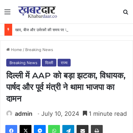
Menu
Se
खाद, बीज और उर्वरकों की समय पर उपलब्धता से किसानों में उत्साह, नैनो डीएपी और नैनो यूरिया बने किसानों के भरोसेमंद कृषि साथी…..
Home
/
Breaking News
Breaking News
दिल्ली
राज्य
दिल्ली में AAP को बड़ा झटका, विधायक,
पार्षद और पूर्व मंत्री ने थामा भाजपा का
दामन
admin
July 10, 2024
1 minute read
Facebook
X
Messenger
WhatsApp
Telegram
Share via Email
Print