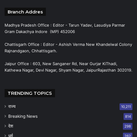
Branch Addres
Madhya Pradesh Office : Editor - Tarun Yadav, Lasudiya Parmar
Gram Dakachya Indore (MP) 452006
Chattisgarh Office : Editor - Ashish Verma New Khandelwal Colony
Rajnandgaon, Chhattisgarh.
Jaipur Office : 603, New Sanganer Rd, Near Gurjar KiThadi,
Kathewa Nagar, Devi Nagar, Shyam Nagar, JaipurRajasthan 302019.
TRENDING TOPICS
राज्य
10,211
Breaking News
814
देश
298
धर्म
262