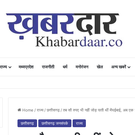
राज्य
मध्यप्रदेश
राजनीती
धर्म
मनोरंजन
खेल
अन्य खबरें
ं में उत्साह, नैनो डीएपी और नैनो यूरिया बने किसानों के भरोसेमंद कृषि साथी…..
Home
/
राज्य
/
छत्तीसगढ़
/
तब सौ रुपए भी नहीं जोड़ पाती थीं मेंघईबाई, अब ए
छत्तीसगढ़
छत्तीसगढ़ जनसंपर्क
राज्य