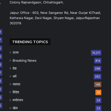
,
Colony Rajnandgaon, Chhattisgarh.
Jaipur Office : 603, New Sanganer Rd, Near Gurjar KiThadi,
Kathewa Nagar, Devi Nagar, Shyam Nagar, JaipurRajasthan
302019.
1
7
TRENDING TOPICS
5
राज्य
10,211
5
Breaking News
814
8
देश
298
7
धर्म
262
2
व्यापार
148
8
विदेश
28
5
मनोरंजन
24
6
खेल
23