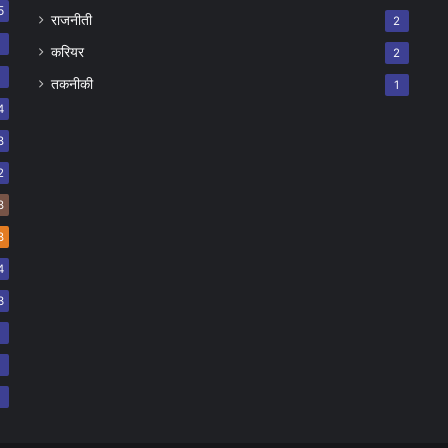
5
राजनीती
2
8
करियर
2
7
तकनीकी
1
4
8
2
8
8
4
3
2
2