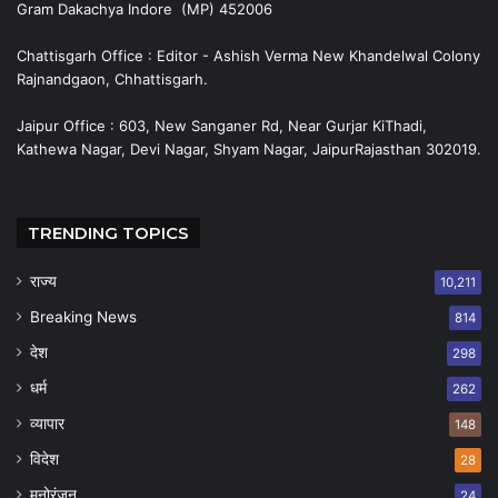
Gram Dakachya Indore (MP) 452006
Chattisgarh Office : Editor - Ashish Verma New Khandelwal Colony
Rajnandgaon, Chhattisgarh.
Jaipur Office : 603, New Sanganer Rd, Near Gurjar KiThadi,
Kathewa Nagar, Devi Nagar, Shyam Nagar, JaipurRajasthan 302019.
TRENDING TOPICS
राज्य
10,211
Breaking News
814
देश
298
धर्म
262
व्यापार
148
विदेश
28
मनोरंजन
24