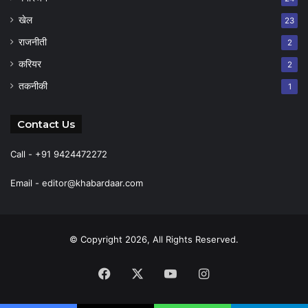
खेल
23
राजनीती
2
करियर
2
तकनीकी
1
Contact Us
Call - +91 9424472272
Email -
editor@khabardaar.com
© Copyright 2026, All Rights Reserved.
Facebook
X
YouTube
Instagram