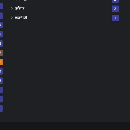
8
करियर
2
7
तकनीकी
1
4
8
2
8
8
4
3
2
2