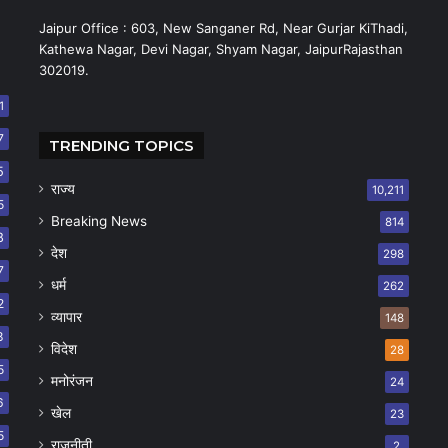
Jaipur Office : 603, New Sanganer Rd, Near Gurjar KiThadi,
Kathewa Nagar, Devi Nagar, Shyam Nagar, JaipurRajasthan
302019.
1
7
TRENDING TOPICS
5
राज्य
10,211
5
Breaking News
814
8
देश
298
7
धर्म
262
2
व्यापार
148
8
विदेश
28
5
मनोरंजन
24
6
खेल
23
5
राजनीती
2