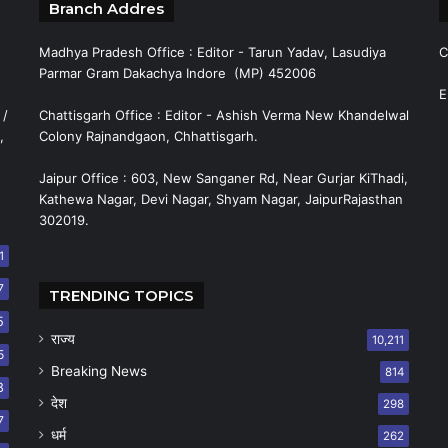
Branch Addres
Madhya Pradesh Office : Editor - Tarun Yadav, Lasudiya
C
Parmar Gram Dakachya Indore (MP) 452006
E
 /
Chattisgarh Office : Editor - Ashish Verma New Khandelwal
,
Colony Rajnandgaon, Chhattisgarh.
Jaipur Office : 603, New Sanganer Rd, Near Gurjar KiThadi,
Kathewa Nagar, Devi Nagar, Shyam Nagar, JaipurRajasthan
302019.
1
7
TRENDING TOPICS
5
राज्य
10,211
5
Breaking News
814
8
देश
298
7
धर्म
262