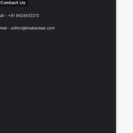
Contact Us
all - +91 9424472272
mail -
editor@khabardaar.com