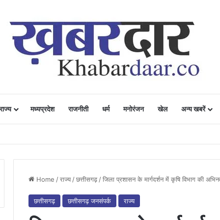
राज्य
मध्यप्रदेश
राजनीती
धर्म
मनोरंजन
खेल
अन्य खबरें
ं में उत्साह, नैनो डीएपी और नैनो यूरिया बने किसानों के भरोसेमंद कृषि साथी…..
Home
/
राज्य
/
छत्तीसगढ़
/
जिला प्रशासन के मार्गदर्शन में कृषि विभाग की अभि
छत्तीसगढ़
छत्तीसगढ़ जनसंपर्क
राज्य