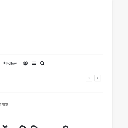
Log In
Sidebar
Search for
Follow
नव पहल