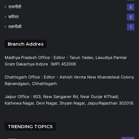
राजनीती
2
करियर
2
तकनीकी
1
Branch Addres
Madhya Pradesh Office : Editor - Tarun Yadav, Lasudiya Parmar
Gram Dakachya Indore (MP) 452006
Chattisgarh Office : Editor - Ashish Verma New Khandelwal Colony
Rajnandgaon, Chhattisgarh.
Jaipur Office : 603, New Sanganer Rd, Near Gurjar KiThadi,
Kathewa Nagar, Devi Nagar, Shyam Nagar, JaipurRajasthan 302019.
TRENDING TOPICS