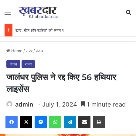
Menu
Se
खाद, बीज और उर्वरकों की समय पर उपलब्धता से किसानों में उत्साह, नैनो डीएपी और नैनो यूरिया बने किसानों के भरोसेमंद कृषि साथी…..
Home
/
राज्य
/
पंजाब
पंजाब
राज्य
जालंधर पुलिस ने रद्द किए 56 हथियार
लाइसेंस
admin
July 1, 2024
1 minute read
Facebook
X
Messenger
WhatsApp
Telegram
Share via Email
Print