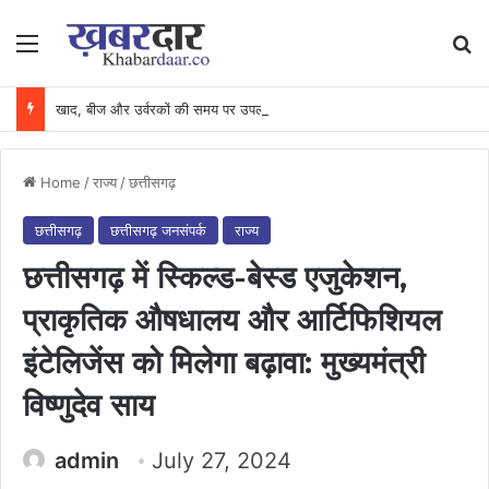
Menu
Se
खाद, बीज और उर्वरकों की समय पर उपलब्धता से किसानों में उत्साह, नैनो डीएपी और नैनो यूरिया बने किसानों के भरोसेमंद कृषि साथी…..
Home
/
राज्य
/
छत्तीसगढ़
छत्तीसगढ़
छत्तीसगढ़ जनसंपर्क
राज्य
छत्तीसगढ़ में स्किल्ड-बेस्ड एजुकेशन,
प्राकृतिक औषधालय और आर्टिफिशियल
इंटेलिजेंस को मिलेगा बढ़ावा: मुख्यमंत्री
विष्णुदेव साय
admin
July 27, 2024