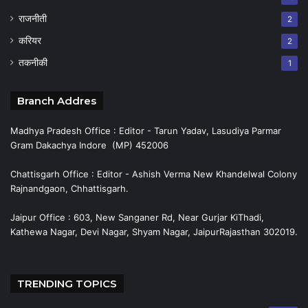
राजनीती
2
करियर
2
तकनीकी
1
Branch Addres
Madhya Pradesh Office : Editor - Tarun Yadav, Lasudiya Parmar
Gram Dakachya Indore (MP) 452006
Chattisgarh Office : Editor - Ashish Verma New Khandelwal Colony
Rajnandgaon, Chhattisgarh.
Jaipur Office : 603, New Sanganer Rd, Near Gurjar KiThadi,
Kathewa Nagar, Devi Nagar, Shyam Nagar, JaipurRajasthan 302019.
TRENDING TOPICS