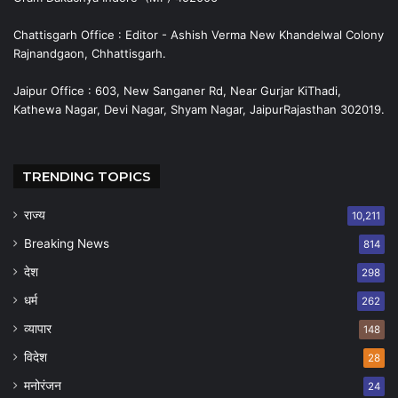
Chattisgarh Office : Editor - Ashish Verma New Khandelwal Colony
Rajnandgaon, Chhattisgarh.
Jaipur Office : 603, New Sanganer Rd, Near Gurjar KiThadi,
Kathewa Nagar, Devi Nagar, Shyam Nagar, JaipurRajasthan 302019.
TRENDING TOPICS
राज्य
10,211
Breaking News
814
देश
298
धर्म
262
व्यापार
148
विदेश
28
मनोरंजन
24