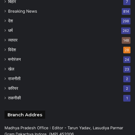
बिहार
7
Breaking News
814
देश
298
धर्म
262
व्यापार
148
विदेश
28
मनोरंजन
24
खेल
23
राजनीती
2
करियर
2
तकनीकी
1
Branch Addres
Madhya Pradesh Office : Editor - Tarun Yadav, Lasudiya Parmar
Gram Dakachya Indore (MP) 452006