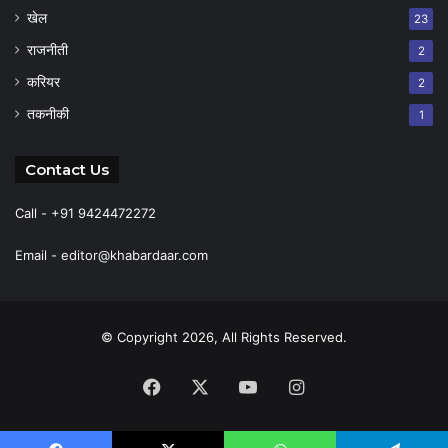
खेल
23
राजनीती
2
करियर
2
तकनीकी
1
Contact Us
Call - +91 9424472272
Email -
editor@khabardaar.com
© Copyright 2026, All Rights Reserved.
Facebook
X
YouTube
Instagram