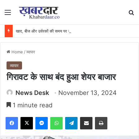
Menu
Se
खाद, बीज और उर्वरकों की समय पर उपलब्धता से किसानों में उत्साह, नैनो डीएपी और नैनो यूरिया बने किसानों के भरोसेमंद कृषि साथी…..
Home
/
व्यापार
व्यापार
गिरावट के साथ बंद हुआ शेयर बाजार
News Desk
November 13, 2024
1 minute read
Facebook
X
Messenger
WhatsApp
Telegram
Share via Email
Print