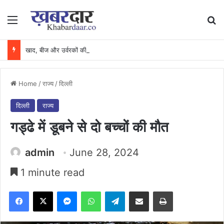
Menu
Se
खाद, बीज और उर्वरकों की समय पर उपलब्धता से किसानों में उत्साह, नैनो डीएपी और नैनो यूरिया बने किसानों के भरोसेमंद कृषि साथी…..
Home
/
राज्य
/
दिल्ली
दिल्ली
राज्य
गड्ढे में डूबने से दो बच्चों की मौत
admin
June 28, 2024
1 minute read
Facebook
X
Messenger
WhatsApp
Telegram
Share via Email
Print