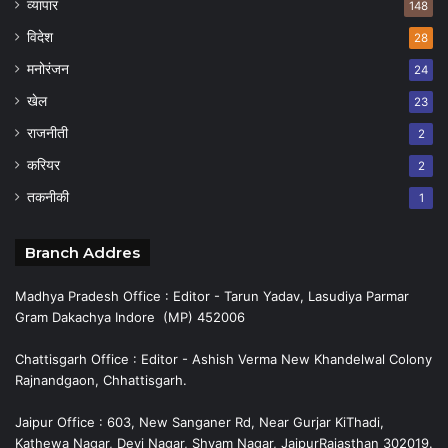
व्यापार
148
विदेश
28
मनोरंजन
24
खेल
23
राजनीती
2
करियर
2
तकनीकी
1
Branch Addres
Madhya Pradesh Office : Editor - Tarun Yadav, Lasudiya Parmar
Gram Dakachya Indore (MP) 452006
Chattisgarh Office : Editor - Ashish Verma New Khandelwal Colony
Rajnandgaon, Chhattisgarh.
Jaipur Office : 603, New Sanganer Rd, Near Gurjar KiThadi,
Kathewa Nagar, Devi Nagar, Shyam Nagar, JaipurRajasthan 302019.