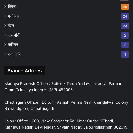
विदेश
28
मनोरंजन
24
खेल
23
राजनीती
2
करियर
2
तकनीकी
1
Branch Addres
Madhya Pradesh Office : Editor - Tarun Yadav, Lasudiya Parmar
Gram Dakachya Indore (MP) 452006
Chattisgarh Office : Editor - Ashish Verma New Khandelwal Colony
Rajnandgaon, Chhattisgarh.
Jaipur Office : 603, New Sanganer Rd, Near Gurjar KiThadi,
Kathewa Nagar, Devi Nagar, Shyam Nagar, JaipurRajasthan 302019.