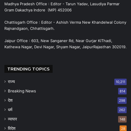
Madhya Pradesh Office : Editor - Tarun Yadav, Lasudiya Parmar
Gram Dakachya Indore (MP) 452006
Chattisgarh Office : Editor - Ashish Verma New Khandelwal Colony
Rajnandgaon, Chhattisgarh.
Jaipur Office : 603, New Sanganer Rd, Near Gurjar KiThadi,
Kathewa Nagar, Devi Nagar, Shyam Nagar, JaipurRajasthan 302019.
TRENDING TOPICS
राज्य
10,211
Breaking News
814
देश
298
धर्म
262
व्यापार
148
विदेश
28