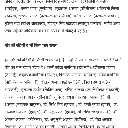
डॉक्टर के.सी. राणे, डॉक्टर केवल सिंह जमरा, लोकेन्द्र अलावा (एसडीओ
आरईएस), करण रणदा (एसीएफ), सुखलाल अलावा (परियोजना अधिकारी जिला
पंचायत), सुरेंद्र अलावा (प्रबंधक हेल्थ विभाग), मनीष अलावा (प्रबंधक उद्योग),
मुकेश नंदा (एईओ आबकारी), विजेंद्र सिंह मुझाल्दा (प्लाटून कमांडर) सहित अन्य
उच्च पदों पर अधिकारी बन देश-प्रदेश में सेवाएं दे रहे है।
गाँव की बेटियों ने भी किया नाम रोशन
इस गाँव की बेटियाँ भी किसी से कम नहीं है। यहाँ से पढ़-लिख कर अनेक बेटियों ने
गाँव का नाम रोशन किया है। इसमें बबीता बामनिया (डीएसपी), कौशल्या चौहान
(टीआई), शकुंतला बामनिया (टीआई), प्रियंका अलावा (थानेदार), रिंकी बामनिया
(वाणिज्यिकर अधिकारी), शीतल अलावा (एई एमपीईबी), प्रिया रणदा (एईओ
आबकारी), सुनयना डामोर (सिविल जज), गरिमा अलावा (उप निरीक्षक आबकारी),
किरण जमरा (नायब तहसीलदार), सुचित्रा रणदा (कराधान अधिकारी), मीना
अलावा (सहायक आयुक्त), डॉ. निधि सिंह (एमएस), डॉ. वस्ती रणदा (एमडी), डॉ.
निलमणी अलावा (एमएस), डॉ. रिंकू रणदा (एमडी), डॉ. रश्मि रणदा (एमडी), डॉ.
अंजना अलावा (प्रोफेसर), डॉ. अनुभूति अलावा (बीडीएस), डॉ. नेहा अलावा
(एमएस), डॉ. शर्मिला जमरा (एमडी), संतोषी अलावा (प्रोफेसर), बसंती अलावा