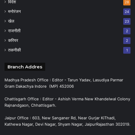
विदेश
28
मनोरंजन
24
खेल
23
राजनीती
2
करियर
2
तकनीकी
1
Branch Addres
Madhya Pradesh Office : Editor - Tarun Yadav, Lasudiya Parmar
Gram Dakachya Indore (MP) 452006
Chattisgarh Office : Editor - Ashish Verma New Khandelwal Colony
Rajnandgaon, Chhattisgarh.
Jaipur Office : 603, New Sanganer Rd, Near Gurjar KiThadi,
Kathewa Nagar, Devi Nagar, Shyam Nagar, JaipurRajasthan 302019.