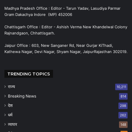
Madhya Pradesh Office : Editor - Tarun Yadav, Lasudiya Parmar
Gram Dakachya Indore (MP) 452006
Chattisgarh Office : Editor - Ashish Verma New Khandelwal Colony
Rajnandgaon, Chhattisgarh.
Jaipur Office : 603, New Sanganer Rd, Near Gurjar KiThadi,
Kathewa Nagar, Devi Nagar, Shyam Nagar, JaipurRajasthan 302019.
TRENDING TOPICS
राज्य
10,211
Breaking News
814
देश
298
धर्म
262
व्यापार
148