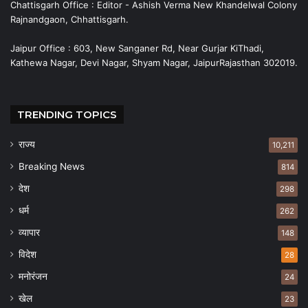
Chattisgarh Office : Editor - Ashish Verma New Khandelwal Colony
Rajnandgaon, Chhattisgarh.
Jaipur Office : 603, New Sanganer Rd, Near Gurjar KiThadi,
Kathewa Nagar, Devi Nagar, Shyam Nagar, JaipurRajasthan 302019.
TRENDING TOPICS
राज्य
10,211
Breaking News
814
देश
298
धर्म
262
व्यापार
148
विदेश
28
मनोरंजन
24
खेल
23