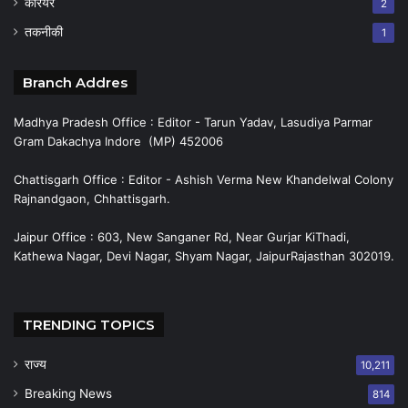
करियर
2
तकनीकी
1
Branch Addres
Madhya Pradesh Office : Editor - Tarun Yadav, Lasudiya Parmar
Gram Dakachya Indore (MP) 452006
Chattisgarh Office : Editor - Ashish Verma New Khandelwal Colony
Rajnandgaon, Chhattisgarh.
Jaipur Office : 603, New Sanganer Rd, Near Gurjar KiThadi,
Kathewa Nagar, Devi Nagar, Shyam Nagar, JaipurRajasthan 302019.
TRENDING TOPICS
राज्य
10,211
Breaking News
814