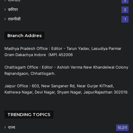
राजनीती
2
करियर
2
तकनीकी
1
Branch Addres
Madhya Pradesh Office : Editor - Tarun Yadav, Lasudiya Parmar
Gram Dakachya Indore (MP) 452006
Chattisgarh Office : Editor - Ashish Verma New Khandelwal Colony
Rajnandgaon, Chhattisgarh.
Jaipur Office : 603, New Sanganer Rd, Near Gurjar KiThadi,
Kathewa Nagar, Devi Nagar, Shyam Nagar, JaipurRajasthan 302019.
TRENDING TOPICS
राज्य
10,211