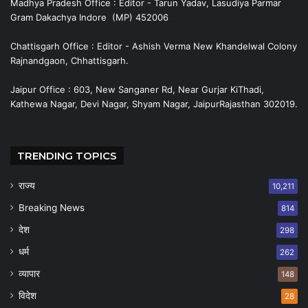
Madhya Pradesh Office : Editor - Tarun Yadav, Lasudiya Parmar
Gram Dakachya Indore (MP) 452006
Chattisgarh Office : Editor - Ashish Verma New Khandelwal Colony
Rajnandgaon, Chhattisgarh.
Jaipur Office : 603, New Sanganer Rd, Near Gurjar KiThadi,
Kathewa Nagar, Devi Nagar, Shyam Nagar, JaipurRajasthan 302019.
TRENDING TOPICS
राज्य
10,211
Breaking News
814
देश
298
धर्म
262
व्यापार
148
विदेश
28