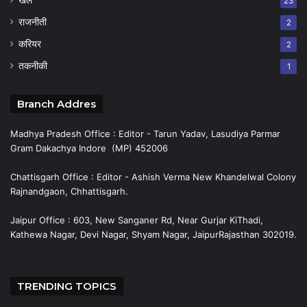
23
राजनीती
2
करियर
2
तकनीकी
1
Branch Addres
Madhya Pradesh Office : Editor - Tarun Yadav, Lasudiya Parmar
Gram Dakachya Indore (MP) 452006
Chattisgarh Office : Editor - Ashish Verma New Khandelwal Colony
Rajnandgaon, Chhattisgarh.
Jaipur Office : 603, New Sanganer Rd, Near Gurjar KiThadi,
Kathewa Nagar, Devi Nagar, Shyam Nagar, JaipurRajasthan 302019.
TRENDING TOPICS