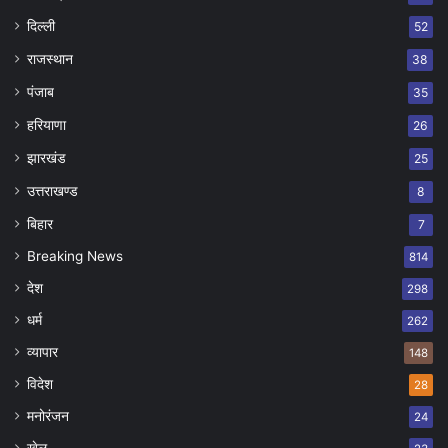
दिल्ली
52
राजस्थान
38
पंजाब
35
हरियाणा
26
झारखंड
25
उत्तराखण्ड
8
बिहार
7
Breaking News
814
देश
298
धर्म
262
व्यापार
148
विदेश
28
मनोरंजन
24
खेल