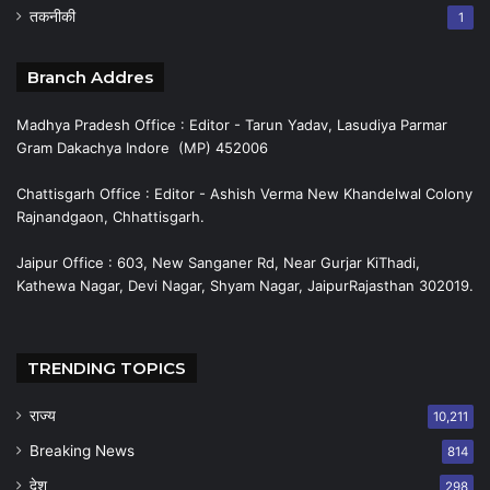
तकनीकी
1
Branch Addres
Madhya Pradesh Office : Editor - Tarun Yadav, Lasudiya Parmar
Gram Dakachya Indore (MP) 452006
Chattisgarh Office : Editor - Ashish Verma New Khandelwal Colony
Rajnandgaon, Chhattisgarh.
Jaipur Office : 603, New Sanganer Rd, Near Gurjar KiThadi,
Kathewa Nagar, Devi Nagar, Shyam Nagar, JaipurRajasthan 302019.
TRENDING TOPICS
राज्य
10,211
Breaking News
814
देश
298