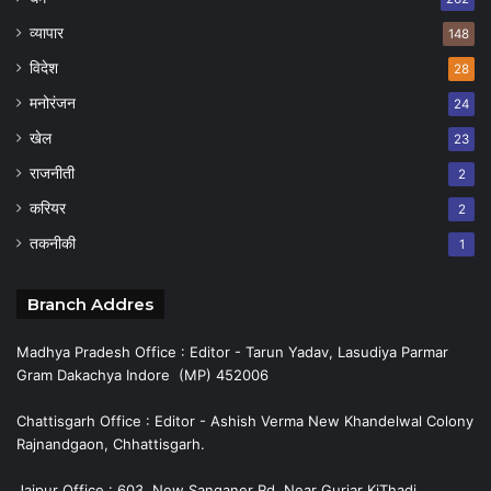
व्यापार
148
विदेश
28
मनोरंजन
24
खेल
23
राजनीती
2
करियर
2
तकनीकी
1
Branch Addres
Madhya Pradesh Office : Editor - Tarun Yadav, Lasudiya Parmar
Gram Dakachya Indore (MP) 452006
Chattisgarh Office : Editor - Ashish Verma New Khandelwal Colony
Rajnandgaon, Chhattisgarh.
Jaipur Office : 603, New Sanganer Rd, Near Gurjar KiThadi,