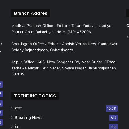
Branch Addres
Madhya Pradesh Office : Editor - Tarun Yadav, Lasudiya
C
Parmar Gram Dakachya Indore (MP) 452006
E
 /
Chattisgarh Office : Editor - Ashish Verma New Khandelwal
,
Colony Rajnandgaon, Chhattisgarh.
Jaipur Office : 603, New Sanganer Rd, Near Gurjar KiThadi,
Kathewa Nagar, Devi Nagar, Shyam Nagar, JaipurRajasthan
302019.
1
7
TRENDING TOPICS
5
राज्य
10,211
5
Breaking News
814
8
देश
298