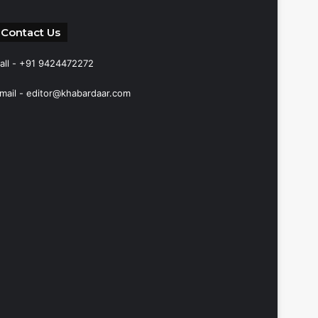
Contact Us
all - +91 9424472272
mail -
editor@khabardaar.com