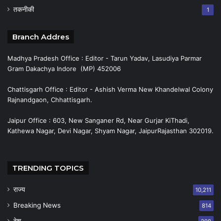
तकनीकी
1
Branch Addres
Madhya Pradesh Office : Editor - Tarun Yadav, Lasudiya Parmar
Gram Dakachya Indore (MP) 452006
Chattisgarh Office : Editor - Ashish Verma New Khandelwal Colony
Rajnandgaon, Chhattisgarh.
Jaipur Office : 603, New Sanganer Rd, Near Gurjar KiThadi,
Kathewa Nagar, Devi Nagar, Shyam Nagar, JaipurRajasthan 302019.
TRENDING TOPICS
राज्य
10,211
Breaking News
814