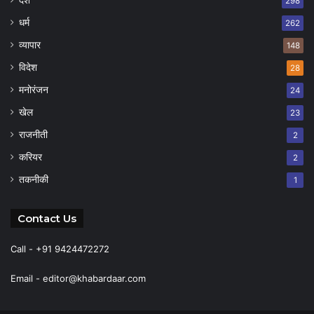
देश
298
धर्म
262
व्यापार
148
विदेश
28
मनोरंजन
24
खेल
23
राजनीती
2
करियर
2
तकनीकी
1
Contact Us
Call - +91 9424472272
Email -
editor@khabardaar.com