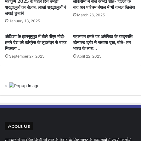
महाकुंभ 2025 के पहले दिन उमड़ा
लोकसभा में बोले अमित शाह- दिल्ली के
श्रद्धालुओं का सैलाब, लाखों श्रद्धालुओं ने
बाद अब पश्चिम बंगाल में भी कमल खिलेगा
लगाई डुबकी
March 26, 2025
January 13, 2025
ओडिशा के झारसुगुड़ा में बोले पीएम मोदी-
पहलगाम हमले पर अमेरिका के राष्ट्रपति
हमने देश को कांग्रेस के लूटतंत्र से बाहर
डोनाल्ड ट्रंप ने जताया दुख, बोले- हम
निकाला…
भारत के साथ…
September 27, 2025
April 22, 2025
×
About Us
समाचार से सम्बंधित किसी भी तरह के विवाद के लिए साइट के कुछ तत्वों में उपयोगकर्ताओं