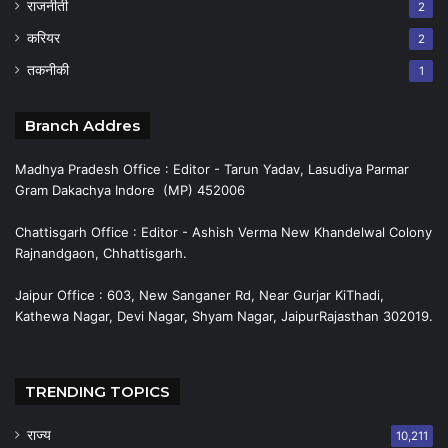
राजनीती
2
करियर
2
तकनीकी
1
Branch Addres
Madhya Pradesh Office : Editor - Tarun Yadav, Lasudiya Parmar
Gram Dakachya Indore (MP) 452006
Chattisgarh Office : Editor - Ashish Verma New Khandelwal Colony
Rajnandgaon, Chhattisgarh.
Jaipur Office : 603, New Sanganer Rd, Near Gurjar KiThadi,
Kathewa Nagar, Devi Nagar, Shyam Nagar, JaipurRajasthan 302019.
TRENDING TOPICS
राज्य
10,211