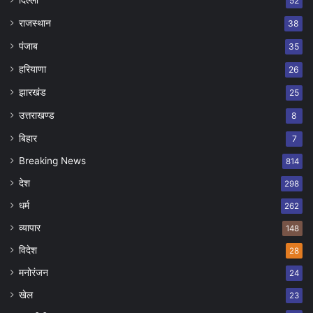
52
राजस्थान
38
पंजाब
35
हरियाणा
26
झारखंड
25
उत्तराखण्ड
8
बिहार
7
Breaking News
814
देश
298
धर्म
262
व्यापार
148
विदेश
28
मनोरंजन
24
खेल
23