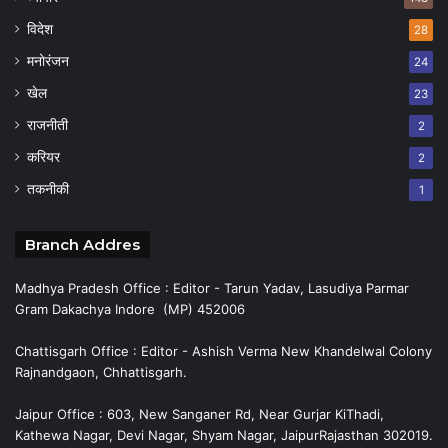
विदेश
28
मनोरंजन
24
खेल
23
राजनीती
2
करियर
2
तकनीकी
1
Branch Addres
Madhya Pradesh Office : Editor - Tarun Yadav, Lasudiya Parmar
Gram Dakachya Indore (MP) 452006
Chattisgarh Office : Editor - Ashish Verma New Khandelwal Colony
Rajnandgaon, Chhattisgarh.
Jaipur Office : 603, New Sanganer Rd, Near Gurjar KiThadi,
Kathewa Nagar, Devi Nagar, Shyam Nagar, JaipurRajasthan 302019.