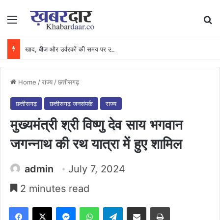
Menu
Se
खाद, बीज और उर्वरकों की समय पर उपलब्धता से किसानों में उत्साह, नैनो डीएपी और नैनो यूरिया बने किसानों के भरोसेमंद कृषि साथी…..
Home
/
राज्य
/
छत्तीसगढ़
छत्तीसगढ़
छत्तीसगढ़ जनसंपर्क
राज्य
मुख्यमंत्री श्री विष्णु देव साय भगवान
जगन्नाथ की रथ यात्रा में हुए शामिल
admin
July 7, 2024
2 minutes read
Facebook
X
Messenger
WhatsApp
Telegram
Share via Email
Print