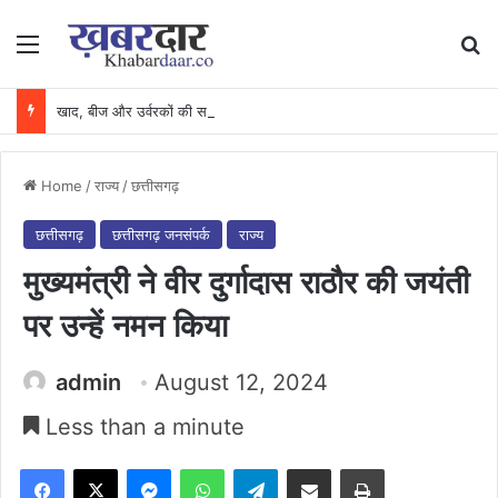
Menu
Se
खाद, बीज और उर्वरकों की समय पर उपलब्धता से किसानों में उत्साह, नैनो डीएपी और नैनो यूरिया बने किसानों के भरोसेमंद कृषि साथी…..
Home
/
राज्य
/
छत्तीसगढ़
छत्तीसगढ़
छत्तीसगढ़ जनसंपर्क
राज्य
मुख्यमंत्री ने वीर दुर्गादास राठौर की जयंती
पर उन्हें नमन किया
admin
August 12, 2024
Less than a minute
Facebook
X
Messenger
WhatsApp
Telegram
Share via Email
Print