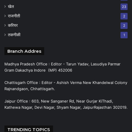
खेल
23
राजनीती
2
करियर
2
तकनीकी
1
Branch Addres
Madhya Pradesh Office : Editor - Tarun Yadav, Lasudiya Parmar
Gram Dakachya Indore (MP) 452006
Chattisgarh Office : Editor - Ashish Verma New Khandelwal Colony
Rajnandgaon, Chhattisgarh.
Jaipur Office : 603, New Sanganer Rd, Near Gurjar KiThadi,
Kathewa Nagar, Devi Nagar, Shyam Nagar, JaipurRajasthan 302019.
TRENDING TOPICS